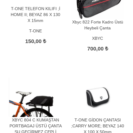
T-ONE TELEFON KILIFI ;İ
HOME II; BEYAZ 86 X 130
X 15mm
Xbyc 822 Forte Kadro Üstü
Heybeli Çanta
T-ONE
XBYC
150,00 ₺
700,00 ₺
XBYC 804 C KUMAŞTAN
T-ONE GİDON ÇANTASI
PORTBAGAJ ÜSTÜ ÇANTA
;CARRY MORE; BEYAZ 140
SU GEÇİRMEZ ÇEPLİ
X 100 X 50mm