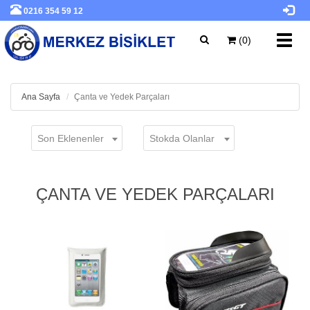
0216 354 59 12
Toggl
(0)
navig
Ana Sayfa
Çanta ve Yedek Parçaları
Son Eklenenler
Stokda Olanlar
ÇANTA VE YEDEK PARÇALARI