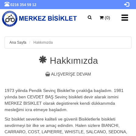
0216 354 59 12
Toggl
(0)
navig
Ana Sayfa
Hakkımızda
Hakkımızda
ALIŞVERIŞE DEVAM
1973 yilinda Pendik Sevinç Bisiklet'te çıraklığa başladım. 1981
yılında ben CEVDET BAŞ Sevinç bisikleti devir alarak ismini
MERKEZ BISIKLET olarak degistirerek kendi dükkanımda
mesleğimi icra etmeye başladım.
Siz bisiklet severlere kaliteli ve güvenli Bisikletlerle bisikleti
sevdirmeyi bir ilke ve amaç edindim. Halen sizlere BIANCHI,
CARRARO, COST, LAPIERRE, WHISTLE, SALCANO, SEDONA,