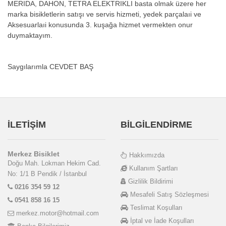
MERIDA, DAHON, TETRA ELEKTRIKLI basta olmak üzere her
marka bisikletlerin satışı ve servis hizmeti, yedek parçalaıi ve
Aksesuarlaıi konusunda 3. kuşağa hizmet vermekten onur
duymaktayım.
Saygılarımla CEVDET BAŞ
İLETİŞİM
BİLGİLENDİRME
Merkez Bisiklet
Hakkımızda
Doğu Mah. Lokman Hekim Cad.
Kullanım Şartları
No: 1/1 B Pendik / İstanbul
Gizlilik Bildirimi
0216 354 59 12
Mesafeli Satış Sözleşmesi
0541 858 16 15
Teslimat Koşulları
merkez.motor@hotmail.com
İptal ve İade Koşulları