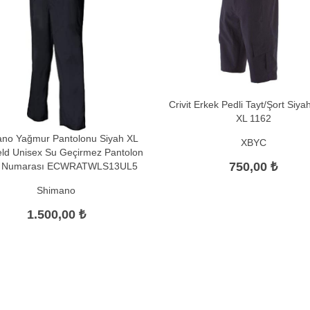
Crivit Erkek Pedli Tayt/Şort Siya
XL 1162
no Yağmur Pantolonu Siyah XL
XBYC
eld Unisex Su Geçirmez Pantolon
750,00 ₺
h Numarası ECWRATWLS13UL5
Shimano
1.500,00 ₺