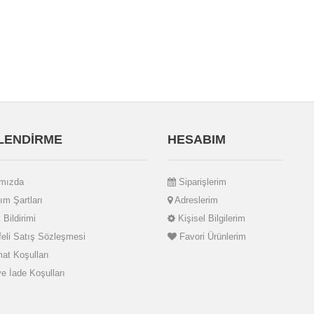
İLENDİRME
HESABIM
mızda
Siparişlerim
ım Şartları
Adreslerim
 Bildirimi
Kişisel Bilgilerim
li Satış Sözleşmesi
Favori Ürünlerim
at Koşulları
ve İade Koşulları