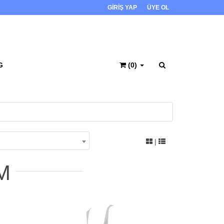
GİRİŞ YAP
ÜYE OL
G
(0)
|
M