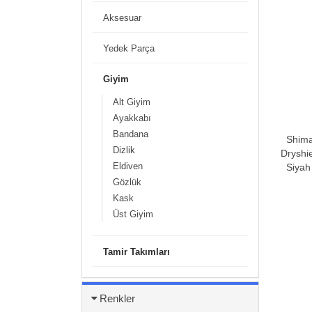
Aksesuar
Yedek Parça
Giyim
Alt Giyim
Ayakkabı
Bandana
Shima
Dizlik
Dryshi
Eldiven
Siya
Gözlük
Kask
Üst Giyim
Tamir Takımları
Renkler