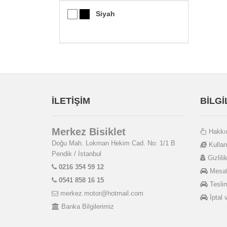
Siyah
İLETİŞİM
BİLG
Merkez Bisiklet
Hakkı
Doğu Mah. Lokman Hekim Cad. No: 1/1 B
Kullan
Pendik / İstanbul
Gizlilik
0216 354 59 12
Mesafe
0541 858 16 15
Teslim
merkez.motor@hotmail.com
İptal 
Banka Bilgilerimiz