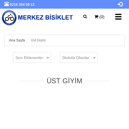
0216 354 59 12
Toggl
(0)
navig
Ana Sayfa
Üst Giyim
Son Eklenenler
Stokda Olanlar
ÜST GIYIM