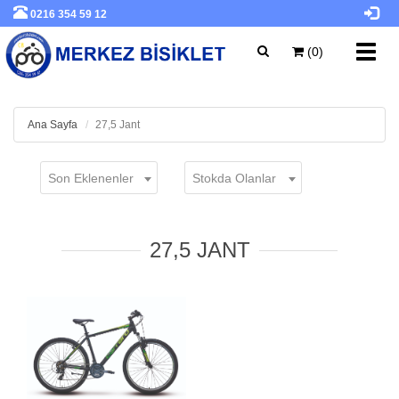
0216 354 59 12
Toggl
(0)
navig
Ana Sayfa
27,5 Jant
Son Eklenenler
Stokda Olanlar
27,5 JANT