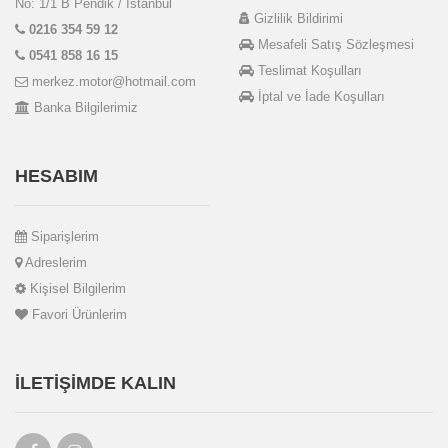
No: 1/1 B Pendik / İstanbul
Gizlilik Bildirimi
0216 354 59 12
Mesafeli Satış Sözleşmesi
0541 858 16 15
Teslimat Koşulları
merkez.motor@hotmail.com
İptal ve İade Koşulları
Banka Bilgilerimiz
HESABIM
Siparişlerim
Adreslerim
Kişisel Bilgilerim
Favori Ürünlerim
İLETIŞIMDE KALIN