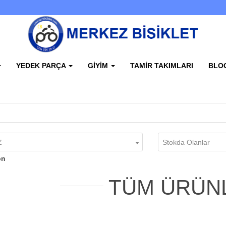
YEDEK PARÇA
GIYIM
TAMIR TAKIMLARI
BLO
Z
Stokda Olanlar
on
TÜM ÜRÜN