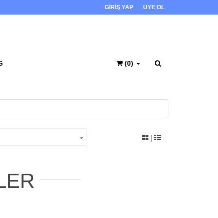
GİRİŞ YAP
ÜYE OL
G
(0)
|
LER