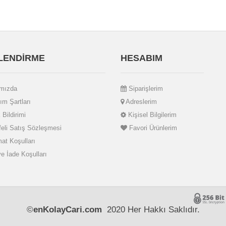
İLENDİRME
HESABIM
mızda
Siparişlerim
ım Şartları
Adreslerim
 Bildirimi
Kişisel Bilgilerim
li Satış Sözleşmesi
Favori Ürünlerim
at Koşulları
ve İade Koşulları
©
enKolayCari.com
2020 Her Hakkı Saklıdır.