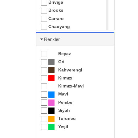
Brıvıga
Brooks
Carraro
Chaoyang
Cst
Renkler
Dahon
Eastpower
Beyaz
ECHOWELL
Gri
Epic
Kahverengi
Fonte
Kırmızı
Giyo
Kırmızı-Mavi
Herrmans
Mavi
Htb
Pembe
Huashun
Siyah
Impac
Turuncu
İnfini
Yeşil
Kenda