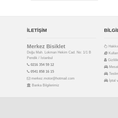
Kmc
Konnix
Michelin
Mitas
Moon
İLETİŞİM
BİLG
Neco
OEM
Merkez Bisiklet
Hakkı
Plus
Doğu Mah. Lokman Hekim Cad. No: 1/1 B
Kullan
Polısport
Pendik / İstanbul
Gizlilik
Race One
0216 354 59 12
Mesafe
Royal
0541 858 16 15
Teslim
Rubena
merkez.motor@hotmail.com
İptal 
Salcano
Banka Bilgilerimiz
Schwalbe
SELE
Shimano
Smart