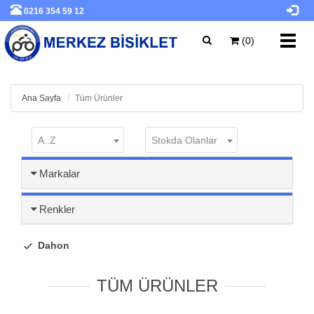
0216 354 59 12
Toggl
(0)
navig
Ana Sayfa
Tüm Ürünler
A..Z
Stokda Olanlar
Markalar
Renkler
Dahon
TÜM ÜRÜNLER