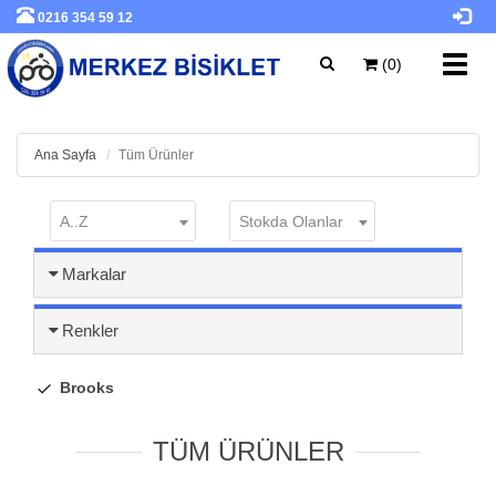
0216 354 59 12
Toggl
(0)
navig
Ana Sayfa
Tüm Ürünler
A..Z
Stokda Olanlar
Markalar
Renkler
Brooks
TÜM ÜRÜNLER