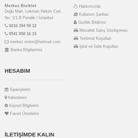
Merkez Bisiklet
Hakkımızda
Doğu Mah. Lokman Hekim Cad.
Kullanım Şartları
No: 1/1 B Pendik / İstanbul
Gizlilik Bildirimi
0216 354 59 12
Mesafeli Satış Sözleşmesi
0541 858 16 15
Teslimat Koşulları
merkez.motor@hotmail.com
İptal ve İade Koşulları
Banka Bilgilerimiz
HESABIM
Siparişlerim
Adreslerim
Kişisel Bilgilerim
Favori Ürünlerim
İLETIŞIMDE KALIN