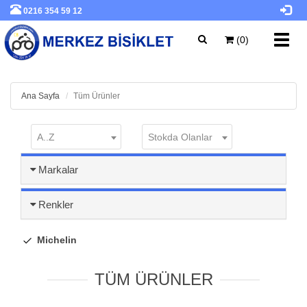
0216 354 59 12
Toggl
(0)
navig
Ana Sayfa
Tüm Ürünler
A..Z
Stokda Olanlar
Markalar
Renkler
Michelin
TÜM ÜRÜNLER