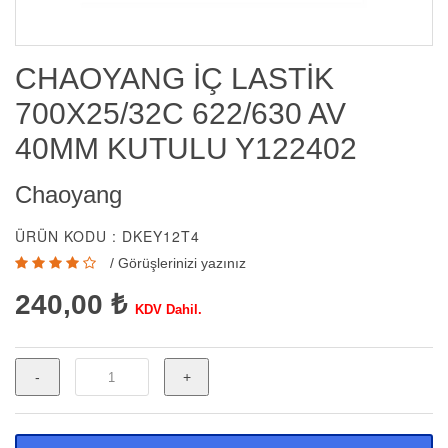
CHAOYANG İÇ LASTİK
700X25/32C 622/630 AV
40MM KUTULU Y122402
Chaoyang
ÜRÜN KODU : DKEY12T4
/
Görüşlerinizi yazınız
240,00 ₺
KDV Dahil.
-
+