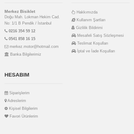
Merkez Bisiklet
Hakkımızda
Doğu Mah. Lokman Hekim Cad.
Kullanım Şartları
No: 1/1 B Pendik / İstanbul
Gizlilik Bildirimi
0216 354 59 12
Mesafeli Satış Sözleşmesi
0541 858 16 15
Teslimat Koşulları
merkez.motor@hotmail.com
İptal ve İade Koşulları
Banka Bilgilerimiz
HESABIM
Siparişlerim
Adreslerim
Kişisel Bilgilerim
Favori Ürünlerim