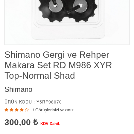
Shimano Gergi ve Rehper
Makara Set RD M986 XYR
Top-Normal Shad
Shimano
ÜRÜN KODU : Y5RF98070
/
Görüşlerinizi yazınız
300,00 ₺
KDV Dahil.