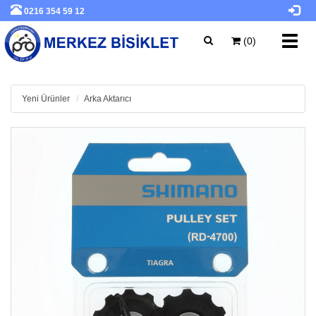
0216 354 59 12
Toggl
(0)
navig
Yeni Ürünler
Arka Aktarıcı