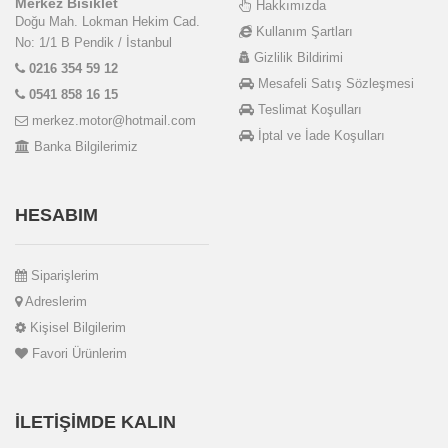
Merkez Bisiklet
Hakkımızda
Doğu Mah. Lokman Hekim Cad.
Kullanım Şartları
No: 1/1 B Pendik / İstanbul
Gizlilik Bildirimi
0216 354 59 12
Mesafeli Satış Sözleşmesi
0541 858 16 15
Teslimat Koşulları
merkez.motor@hotmail.com
İptal ve İade Koşulları
Banka Bilgilerimiz
HESABIM
Siparişlerim
Adreslerim
Kişisel Bilgilerim
Favori Ürünlerim
İLETIŞIMDE KALIN