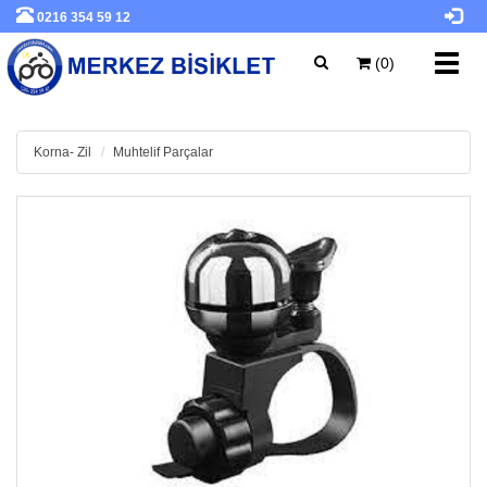
0216 354 59 12
Toggl
(0)
navig
Korna- Zil
Muhtelif Parçalar